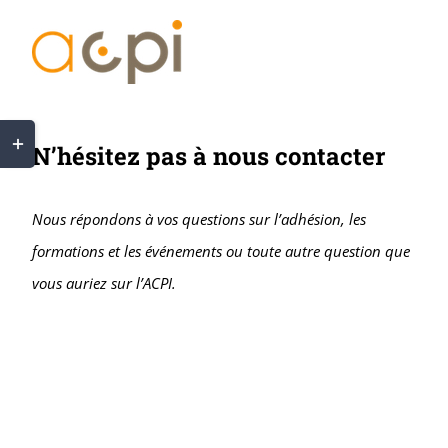
Passer
au
contenu
Bascule
N’hésitez pas à nous contacter
de
la
Nous répondons à vos questions sur l’adhésion, les
zone
formations et les événements ou toute autre question que
de
vous auriez sur l’ACPI.
la
barre
coulissante