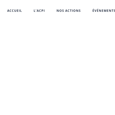
ACCUEIL
L’ACPI
NOS ACTIONS
ÉVÉNEMENT
Prénom
Nom
Email*
Sujet