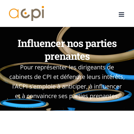
Passer
au
contenu
Influencer nos parties
prenantes
Pour représenter les dirigeants de
cabinets de CPI et défendre leurs intérêts,
l’ACPI s’emploie à anticiper, à influencer
et à convaincre ses parties prenantes.