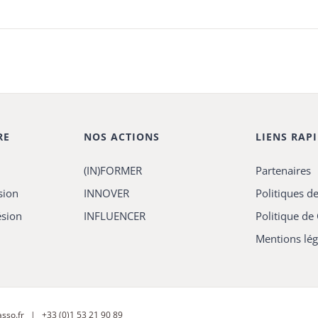
RE
NOS ACTIONS
LIENS RAP
(IN)FORMER
Partenaires
sion
INNOVER
Politiques de
ésion
INFLUENCER
Politique de
Mentions lég
sso.fr
| +33 (0)1 53 21 90 89