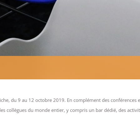
iche, du 9 au 12 octobre 2019. En complément des conférences et 
es collègues du monde entier, y compris un bar dédié, des activi