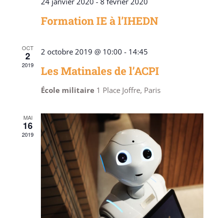
24 janvier 2020
-
8 février 2020
Formation IE à l’IHEDN
OCT
2 octobre 2019 @ 10:00
-
14:45
2
2019
Les Matinales de l’ACPI
École militaire
1 Place Joffre, Paris
MAI
16
2019