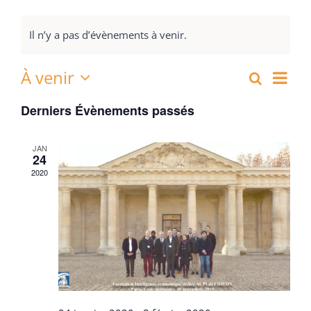
Il n’y a pas d’évènements à venir.
À venir
Nav
Recherch
Recher
Liste
Sélectionnez
de
Derniers Évènements passés
et
une
vue
date.
navigat
Évè
JAN
24
de
2020
vues
Évènem