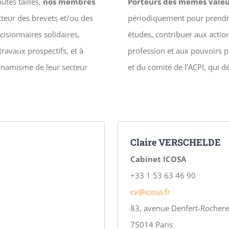
utes tailles,
nos membres
Porteurs des mêmes valeur
cteur des brevets et/ou des
périodiquement pour prendr
isionnaires solidaires,
études, contribuer aux actions
travaux prospectifs, et à
profession et aux pouvoirs p
dynamisme de leur secteur
et du comité de l’ACPI, qui d
Claire VERSCHELDE
Cabinet ICOSA
+33 1 53 63 46 90
cv@icosa.fr
83, avenue Denfert-Rocher
75014
Paris