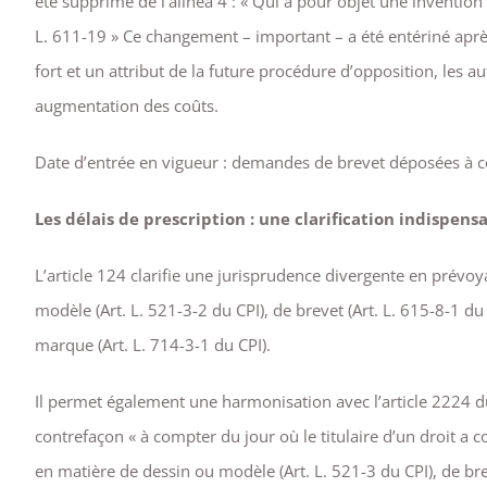
été supprimé de l’alinéa 4 : « Qui a pour objet une invention
L. 611-19 » Ce changement – important – a été entériné aprè
fort et un attribut de la future procédure d’opposition, les
augmentation des coûts.
Date d’entrée en vigueur : demandes de brevet déposées à 
Les délais de prescription : une clarification indispensa
L’article 124 clarifie une jurisprudence divergente en prévoya
modèle (Art. L. 521-3-2 du CPI), de brevet (Art. L. 615-8-1 du 
marque (Art. L. 714-3-1 du CPI).
Il permet également une harmonisation avec l’article 2224 du
contrefaçon « à compter du jour où le titulaire d’un droit a c
en matière de dessin ou modèle (Art. L. 521-3 du CPI), de breve