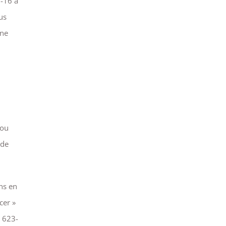
1-16 à
us
une
 ou
 de
ns en
cer »
. 623-