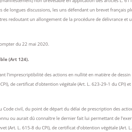
 (manifestement) non brevetable en application des articles L. 61
s de longues discussions, les uns défendant un brevet français pl
 autres redoutant un allongement de la procédure de délivrance et 
compter du 22 mai 2020.
ble (Art 124).
nt l’imprescriptibilité des actions en nullité en matière de dessin
CPI), de certificat d’obtention végétale (Art. L. 623-29-1 du CPI) et
 Code civil, du point de départ du délai de prescription des actio
onnu ou aurait dû connaître le dernier fait lui permettant de l’exer
t (Art. L. 615-8 du CPI), de certificat d’obtention végétale (Art. L