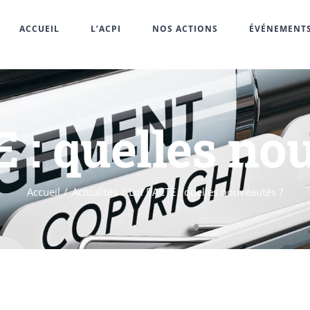
ACCUEIL
L’ACPI
NOS ACTIONS
ÉVÉNEMENT
 : quelles no
Accueil
Actualités
Loi PACTE : quelles nouveautés ?