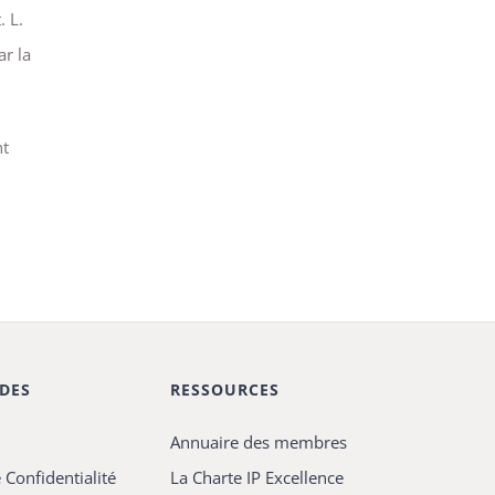
. L.
ar la
nt
IDES
RESSOURCES
Annuaire des membres
 Confidentialité
La Charte IP Excellence