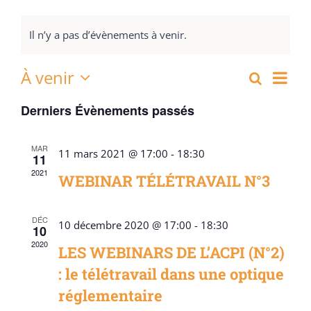
Il n’y a pas d’évènements à venir.
À venir
Nav
Recherch
Recher
Liste
Sélectionnez
de
Derniers Évènements passés
et
une
vue
date.
navigat
Évè
MAR
11 mars 2021 @ 17:00
-
18:30
11
de
2021
WEBINAR TÉLÉTRAVAIL N°3
vues
Évènem
DÉC
10 décembre 2020 @ 17:00
-
18:30
10
2020
LES WEBINARS DE L’ACPI (N°2)
: le télétravail dans une optique
réglementaire